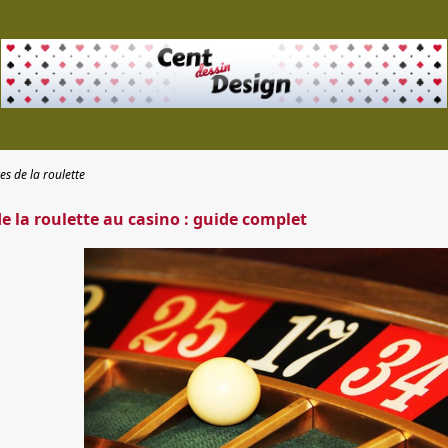
es de la roulette
e la roulette au casino : guide complet