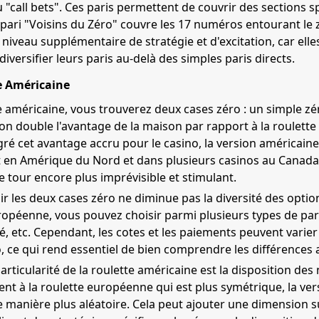
 "call bets". Ces paris permettent de couvrir des sections s
 pari "Voisins du Zéro" couvre les 17 numéros entourant le 
 niveau supplémentaire de stratégie et d'excitation, car ell
iversifier leurs paris au-delà des simples paris directs.
e Américaine
e américaine, vous trouverez deux cases zéro : un simple zér
ion double l'avantage de la maison par rapport à la roulett
gré cet avantage accru pour le casino, la version américaine 
en Amérique du Nord et dans plusieurs casinos au Canada.
 tour encore plus imprévisible et stimulant.
voir les deux cases zéro ne diminue pas la diversité des opti
ropéenne, vous pouvez choisir parmi plusieurs types de paris
ré, etc. Cependant, les cotes et les paiements peuvent varie
, ce qui rend essentiel de bien comprendre les différences a
articularité de la roulette américaine est la disposition des
nt à la roulette européenne qui est plus symétrique, la ve
 manière plus aléatoire. Cela peut ajouter une dimension s