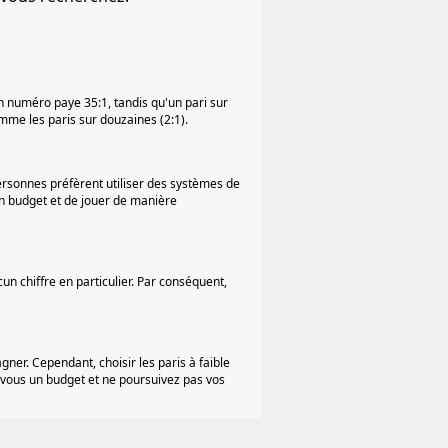
un numéro paye 35:1, tandis qu'un pari sur
omme les paris sur douzaines (2:1).
 personnes préfèrent utiliser des systèmes de
un budget et de jouer de manière
un chiffre en particulier. Par conséquent,
ner. Cependant, choisir les paris à faible
vous un budget et ne poursuivez pas vos