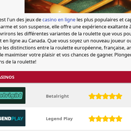
est l'un des jeux de
casino en ligne
les plus populaires et c
arme et son suspense, elle offre une expérience exaltante à 
rirons les différentes variantes de la roulette que vous po
et en ligne au Canada. Que vous soyez un nouveau joueur o
les distinctions entre la roulette européenne, française, a
e maximiser votre plaisir et vos chances de gagner. Plongeo
ns de la roulette!
ASINOS
Betalright
Legend Play