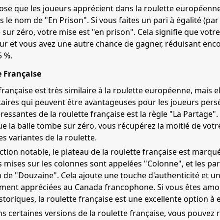
se que les joueurs apprécient dans la roulette européenne, 
 le nom de "En Prison". Si vous faites un pari à égalité (par
sur zéro, votre mise est "en prison". Cela signifie que votr
ur et vous avez une autre chance de gagner, réduisant enco
5 %.
e Française
 française est très similaire à la roulette européenne, mais 
ires qui peuvent être avantageuses pour les joueurs persé
éressantes de la roulette française est la règle "La Partage". 
ue la balle tombe sur zéro, vous récupérez la moitié de votre
s variantes de la roulette.
nction notable, le plateau de la roulette française est marqu
s mises sur les colonnes sont appelées "Colonne", et les pa
 de "Douzaine". Cela ajoute une touche d'authenticité et une
ement appréciées au Canada francophone. Si vous êtes amo
istoriques, la roulette française est une excellente option à 
ns certaines versions de la roulette française, vous pouve